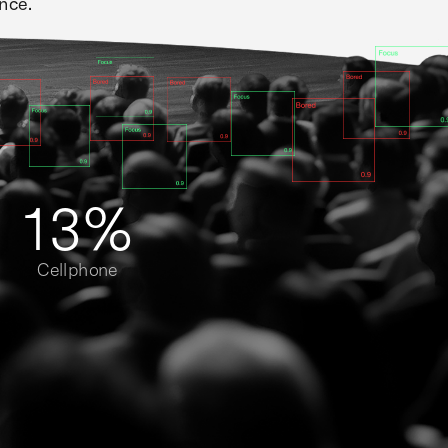
nce.
13%
Cellphone