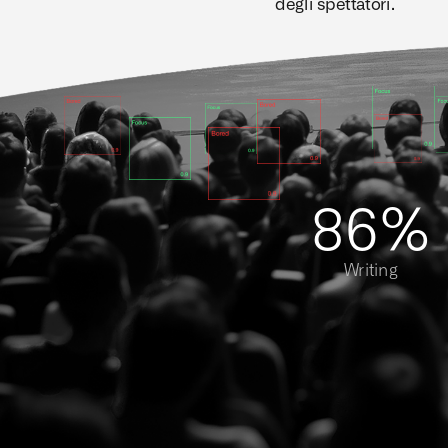
degli spettatori.
86%
Writing