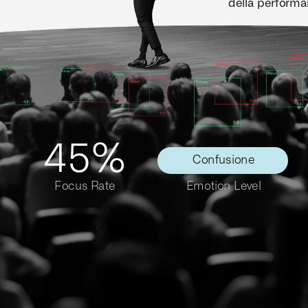
della performa
45%
Confusione
Focus Rate
Emotion Level