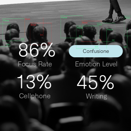
86%
Confusione
Focus Rate
Emotion Level
13%
45%
Cellphone
Writing