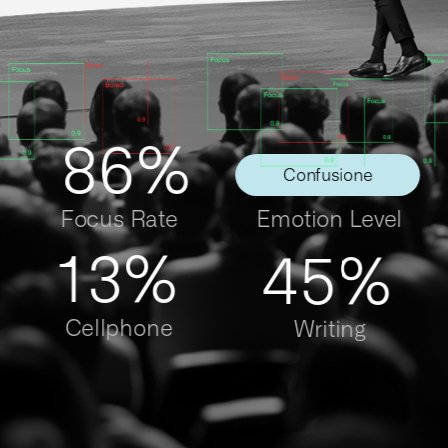
86%
Confusione
Focus Rate
Emotion Level
13%
45%
Cellphone
Writing